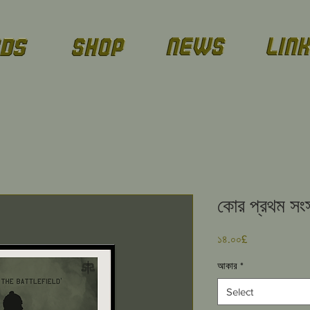
কোর প্রথম সংস
Price
১৪.০০£
আকার
*
Select